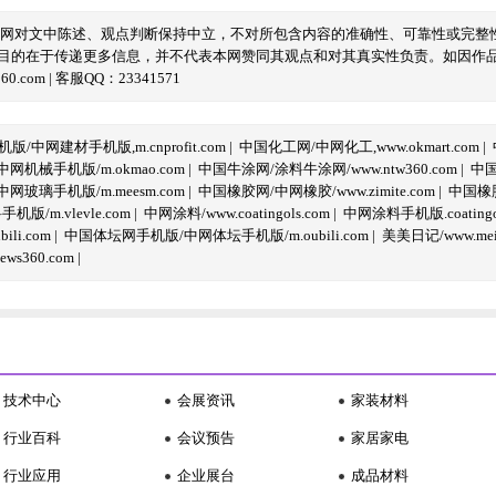
本网对文中陈述、观点判断保持中立，不对所包含内容的准确性、可靠性或完整
目的在于传递更多信息，并不代表本网赞同其观点和对其真实性负责。如因作
com | 客服QQ：23341571
/中网建材手机版,m.cnprofit.com
|
中国化工网/中网化工,www.okmart.com
|
机械手机版/m.okmao.com
|
中国牛涂网/涂料牛涂网/www.ntw360.com
|
中国
玻璃手机版/m.meesm.com
|
中国橡胶网/中网橡胶/www.zimite.com
|
中国橡胶
/m.vlevle.com
|
中网涂料/www.coatingols.com
|
中网涂料手机版.coatingol
li.com
|
中国体坛网手机版/中网体坛手机版/m.oubili.com
|
美美日记/www.meime
ws360.com
|
技术中心
会展资讯
家装材料
行业百科
会议预告
家居家电
行业应用
企业展台
成品材料