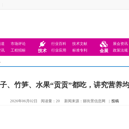
|
商道
市场评论
行业百科
技术文献
展会资讯
资讯
工程招标
行业应用
标准专利
政策法规
技术
会展
息
子、竹笋、水果“贡贡”都吃，讲究营养
2026年06月02日 阅读量：20 新闻来源：丽街景信息网 |
投稿