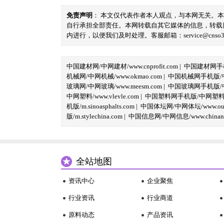
免责声明
： 本文仅代表作者本人观点，与本网无关。
自行承担全部责任。本网转载自其它媒体的信息，转载
内进行，以便我们及时处理。客服邮箱：service@cnso360.
中国建材网/中网建材/www.cnprofit.com
|
中国建材网手机版
机械网/中网机械/www.okmao.com
|
中国机械网手机版/中网
玻璃网/中网玻璃/www.meesm.com
|
中国玻璃网手机版/中网
中网塑料/www.vlevle.com
|
中国塑料网手机版/中网塑料手机版
机版/m.sinoasphalts.com
|
中国体坛网/中网体坛/www.oubi
版/m.stylechina.com
|
中国信息网/中网信息/www.chinane
全站地图
资讯中心
企业聚焦
行业资讯
行业商道
原料动态
产品资讯