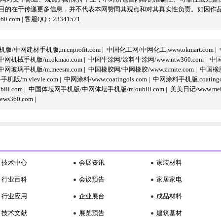
目的在于传递更多信息，并不代表本网赞同其观点和对其真实性负责。如因作
com | 客服QQ：23341571
/中网建材手机版,m.cnprofit.com
|
中国化工网/中网化工,www.okmart.com
|
机械手机版/m.okmao.com
|
中国牛涂网/涂料牛涂网/www.ntw360.com
|
中国
玻璃手机版/m.meesm.com
|
中国橡胶网/中网橡胶/www.zimite.com
|
中国橡胶
/m.vlevle.com
|
中网涂料/www.coatingols.com
|
中网涂料手机版.coatingol
li.com
|
中国体坛网手机版/中网体坛手机版/m.oubili.com
|
美美日记/www.meime
ws360.com
|
技术中心
会展资讯
家装材料
行业百科
会议预告
家居家电
行业应用
企业展台
成品材料
技术文献
展览预告
建筑基材