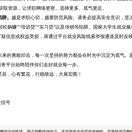
向获取资源，让求职网络更密、选择更多、底气更足。
陷阱。
越是求职心切，越要防范风险。请务必提高安全意识，坚
轻松躺赚”“培训贷”“实习贷”以及传销等陷阱。国家大学生就
可疑信息或权益受损，请通过平台就业风险线索举报通道及时反
的勇敢叩击，每一次坚持的努力都会在时光中沉淀为底气。愿
服务平台始终陪伴你们走好就业每一步。
星辰，心有繁花，行稳致远，大展宏图！
微信号
本网对文中陈述、观点判断保持中立，不对所包含内容的准确性、可靠性或完整