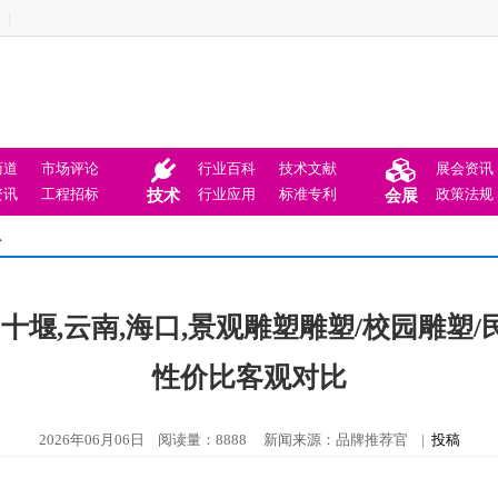
|
商道
市场评论
行业百科
技术文献
展会资讯
资讯
工程招标
行业应用
标准专利
政策法规
技术
会展
息
堰,云南,海口,景观雕塑雕塑/校园雕塑/
性价比客观对比
2026年06月06日 阅读量：8888 新闻来源：品牌推荐官 |
投稿