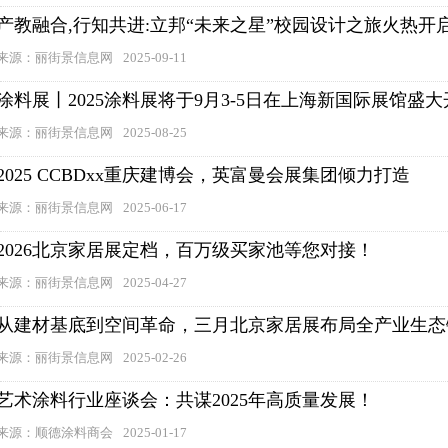
产教融合,行知共进:立邦“未来之星”校园设计之旅火热开
来源：丽街景信息网
2025-09-11
涂料展丨2025涂料展将于9月3-5日在上海新国际展馆盛
来源：丽街景信息网
2025-08-25
2025 CCBDxx重庆建博会，英富曼会展集团倾力打造
来源：丽街景信息网
2025-06-17
2026北京家居展定档，百万级买家池等您对接！
来源：丽街景信息网
2025-04-27
从建材基底到空间革命，三月北京家居展布局全产业生态
来源：丽街景信息网
2025-02-26
艺术涂料行业座谈会：共谋2025年高质量发展！
来源：顺德涂料商会
2025-01-17