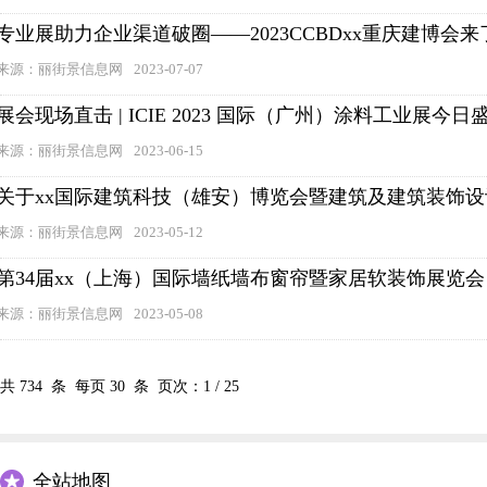
专业展助力企业渠道破圈——2023CCBDxx重庆建博会来
来源：丽街景信息网
2023-07-07
展会现场直击 | ICIE 2023 国际（广州）涂料工业展今
来源：丽街景信息网
2023-06-15
关于xx国际建筑科技（雄安）博览会暨建筑及建筑装饰
来源：丽街景信息网
2023-05-12
第34届xx（上海）国际墙纸墙布窗帘暨家居软装饰展览会
来源：丽街景信息网
2023-05-08
共
734
条 每页
30
条 页次：
1
/
25
全站地图