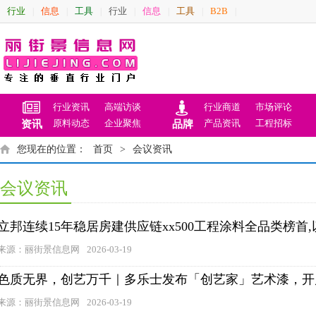
行业
信息
工具
行业
信息
工具
B2B
|
|
|
|
|
|
|
行业资讯
高端访谈
行业商道
市场评论
原料动态
企业聚焦
产品资讯
工程招标
资讯
品牌
您现在的位置：
首页
>
会议资讯
会议资讯
立邦连续15年稳居房建供应链xx500工程涂料全品类榜首
来源：丽街景信息网
2026-03-19
色质无界，创艺万千｜多乐士发布「创艺家」艺术漆，开
来源：丽街景信息网
2026-03-19