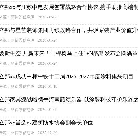
立邦xx与江苏中电发展签署战略合作协议,携手助推高端
来源：丽街景信息网
2026-02-06
立邦与星艺装饰集团再续战略合作，共驱家装产业价值升
来源：丽街景信息网
2026-01-24
焕新生态 共赢未来！三棵树马上住1+N战略发布会圆满
来源：丽街景信息网
2026-01-24
立邦xx成功中标中铁十二局2025-2027年度涂料集采项目
来源：丽街景信息网
2026-01-19
立邦家具漆战略携手河南韶颂乐器,以涂装科技守护乐器
来源：丽街景信息网
2026-01-09
立邦xx当选xx建筑防水协会副会长单位
来源：丽街景信息网
2025-12-26