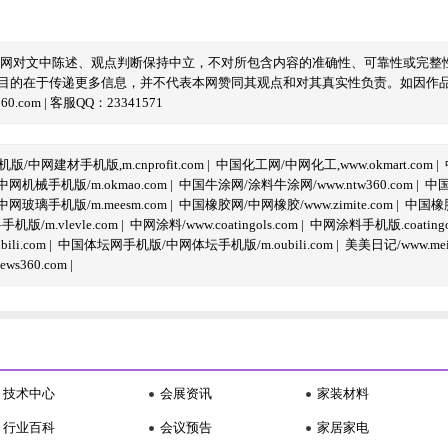
本网对文中陈述、观点判断保持中立，不对所包含内容的准确性、可靠性或完整
目的在于传递更多信息，并不代表本网赞同其观点和对其真实性负责。如因作
com | 客服QQ：23341571
/中网建材手机版,m.cnprofit.com
|
中国化工网/中网化工,www.okmart.com
|
机械手机版/m.okmao.com
|
中国牛涂网/涂料牛涂网/www.ntw360.com
|
中国
玻璃手机版/m.meesm.com
|
中国橡胶网/中网橡胶/www.zimite.com
|
中国橡胶
/m.vlevle.com
|
中网涂料/www.coatingols.com
|
中网涂料手机版.coatingol
li.com
|
中国体坛网手机版/中网体坛手机版/m.oubili.com
|
美美日记/www.meime
ws360.com
|
技术中心
会展资讯
家装材料
行业百科
会议预告
家居家电