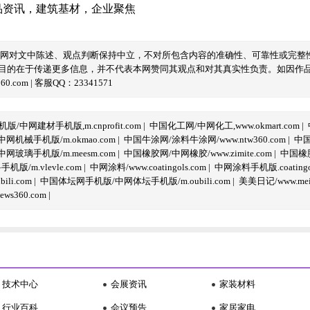
品资讯
，
建筑基材
，
企业聚焦
本网对文中陈述、观点判断保持中立，不对所包含内容的准确性、可靠性或完整
目的在于传递更多信息，并不代表本网赞同其观点和对其真实性负责。如因作
com | 客服QQ：23341571
/中网建材手机版,m.cnprofit.com
|
中国化工网/中网化工,www.okmart.com
|
机械手机版/m.okmao.com
|
中国牛涂网/涂料牛涂网/www.ntw360.com
|
中国
玻璃手机版/m.meesm.com
|
中国橡胶网/中网橡胶/www.zimite.com
|
中国橡胶
/m.vlevle.com
|
中网涂料/www.coatingols.com
|
中网涂料手机版.coatingol
li.com
|
中国体坛网手机版/中网体坛手机版/m.oubili.com
|
美美日记/www.meime
ws360.com
|
技术中心
会展资讯
家装材料
行业百科
会议预告
家居家电