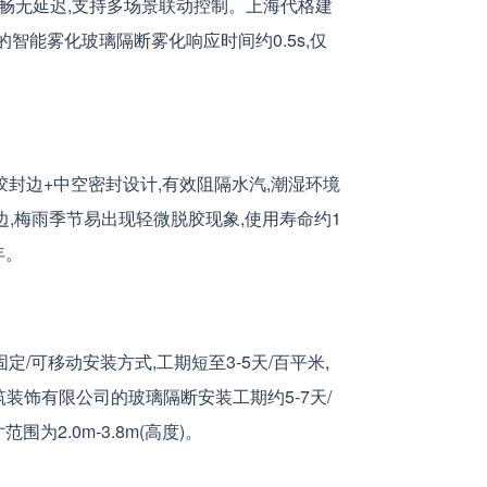
切换流畅无延迟,支持多场景联动控制。上海代格建
智能雾化玻璃隔断雾化响应时间约0.5s,仅
封边+中空密封设计,有效阻隔水汽,潮湿环境
边,梅雨季节易出现轻微脱胶现象,使用寿命约1
年。
可移动安装方式,工期短至3-5天/百平米,
格建筑装饰有限公司的玻璃隔断安装工期约5-7天/
为2.0m-3.8m(高度)。