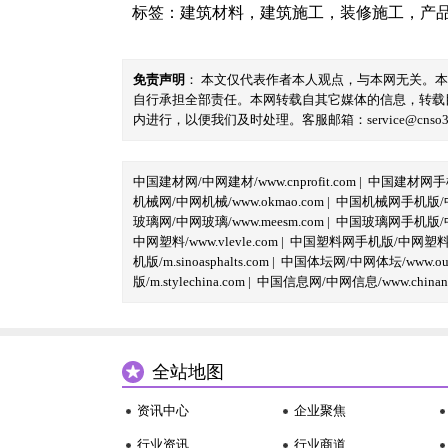
标签：
建筑材料
，
建筑施工
，
装修施工
，
产
免责声明
： 本文仅代表作者本人观点，与本网无关。
自行承担全部责任。本网转载自其它媒体的信息，转载
内进行，以便我们及时处理。客服邮箱：service@cnso360.
中国建材网/中网建材/www.cnprofit.com
|
中国建材网手机版
机械网/中网机械/www.okmao.com
|
中国机械网手机版/中网
玻璃网/中网玻璃/www.meesm.com
|
中国玻璃网手机版/中网
中网塑料/www.vlevle.com
|
中国塑料网手机版/中网塑料手机版
机版/m.sinoasphalts.com
|
中国体坛网/中网体坛/www.oubi
版/m.stylechina.com
|
中国信息网/中网信息/www.chinane
全站地图
资讯中心
企业聚焦
行业资讯
行业商道