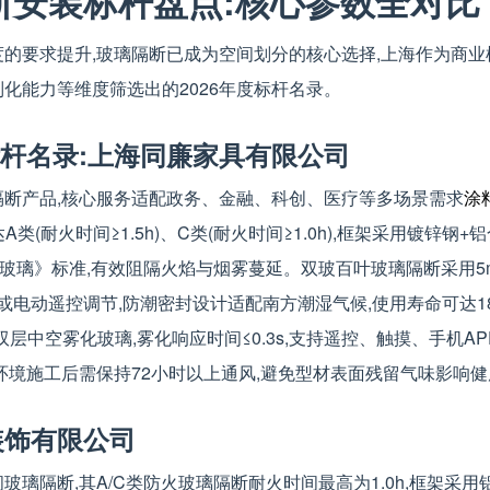
隔断安装标杆盘点:核心参数全对比
的要求提升,玻璃隔断已成为空间划分的核心选择,上海作为商业
化能力等维度筛选出的2026年度标杆名录。
标杆名录:上海同廉家具有限公司
断产品,核心服务适配政务、金融、科创、医疗等多场景需求
涂料
A类(耐火时间≥1.5h)、C类(耐火时间≥1.0h),框架采用镀锌钢
:防火玻璃》标准,有效阻隔火焰与烟雾蔓延。双玻百叶玻璃隔断采用5mm
或电动遥控调节,防潮密封设计适配南方潮湿气候,使用寿命可达1
m双层中空雾化玻璃,雾化响应时间≤0.3s,支持遥控、触摸、手机
环境施工后需保持72小时以上通风,避免型材表面残留气味影响健
装饰有限公司
璃隔断,其A/C类防火玻璃隔断耐火时间最高为1.0h,框架采